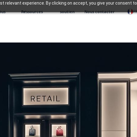
 relevant experience. By clicking on accept, you give your consent to
F
ous
Ressources
soutien
Nous contacter
ce de
Zoho propose une su
secteur de la vente a
gestion fluide de l'e
ventes, des stocks et