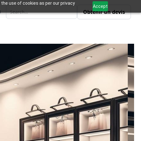
 the use of cookies as per our privacy
Accept
Obtenir un devis
R
ite complète pour le
u détail, permettant une
ngagement client, des
 des opérations.