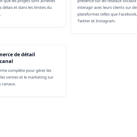
er que les projets sont achevés
présence sur les réseaux sociaux 
s délais et dans les limites du
interagir avec leurs clients sur de
.
plateformes telles que Facebook
Twitter et Instagram.
erce de détail
canal
rme complète pour gérer les
, les ventes et le marketing sur
s canaux.