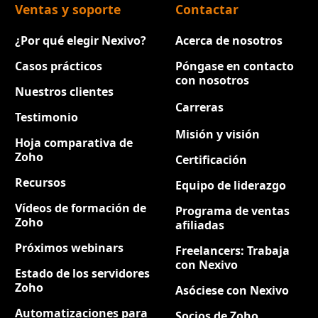
Ventas y soporte
Contactar
¿Por qué elegir Nexivo?
Acerca de nosotros
Casos prácticos
Póngase en contacto
con nosotros
Nuestros clientes
Carreras
Nuevo
Testimonio
Misión y visión
Hoja comparativa de
Zoho
Certificación
Recursos
Equipo de liderazgo
Vídeos de formación de
Programa de ventas
Zoho
afiliadas
Próximos webinars
Freelancers: Trabaja
con Nexivo
Estado de los servidores
Zoho
Asóciese con Nexivo
Automatizaciones para
Socios de Zoho