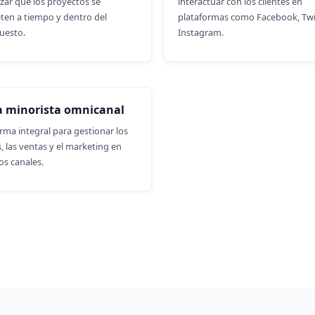
zar que los proyectos se
interactuar con los clientes en
ten a tiempo y dentro del
plataformas como Facebook, Twi
uesto.
Instagram.
a minorista omnicanal
rma integral para gestionar los
s, las ventas y el marketing en
os canales.