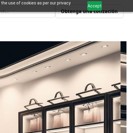
 the use of cookies as per our privacy
Accept
Obtenga una cotización
 integral para la industria
te una administración
ción del cliente, las ventas,
peraciones.