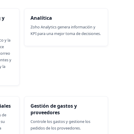
 y
Analítica
Zoho Analytics genera información y
KPI para una mejor toma de decisiones.
o y la
ece
correo
entes y
y la
iales
Gestión de gastos y
proveedores
s de
 su
Controle los gastos y gestione los
a
pedidos de los proveedores.