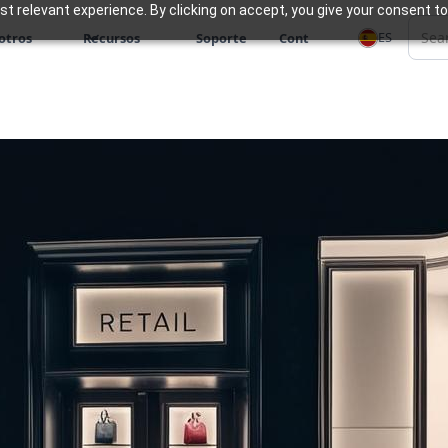
 relevant experience. By clicking on accept, you give your consent to
ES
otros
Recursos
Soporte
Cont
Zoho ofrece una suite
minorista, que permi
ta
fluida de la participa
el inventario y las o