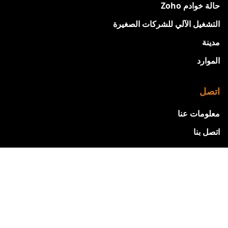
حالة خوادم Zoho
التشغيل الآلي للشركات الصغيرة
مدينة
الموارد
اتصل
معلومات عنا
اتصل بنا
الوظائف
جديد
الرؤية والرسالة
الجوائز والتقدير
فريق القيادة
برنامج التسويق التابع للمبيعات