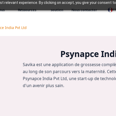
 relevant experience. By clicking on accept, you give your consent to
F
ous
Ressources
soutien
Nous contacter
e India Pvt Ltd
Psynapce Indi
Savika est une application de grossesse comp
au long de son parcours vers la maternité. Cett
Psynapce India Pvt Ltd, une start-up de technol
d'un avenir plus sain.