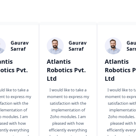
quam commodo id integer nam.
Gaurav
Gaurav
Gau
Sarraf
Sarraf
Sar
antis
Atlantis
Atlantis
otics Pvt.
Robotics Pvt.
Robotics P
Ltd
Ltd
ld like to take a
I would like to take a
I would like to 
t to express my
moment to express my
moment to expr
sfaction with the
satisfaction with the
satisfaction wit
lementation of
implementation of
implementatio
o modules. I am
Zoho modules. I am
Zoho modules. 
eased with how
pleased with how
pleased with 
iently everything
efficiently everything
efficiently ever