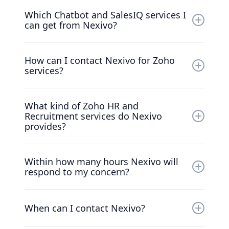
Nexivo provides the following Zoho services
Zoho MarketingHub, Zoho Extension and
Which Chatbot and SalesIQ services I
and solutions-
Widgets, and Zoho Analytics.
can get from Nexivo?
Zoho CRM and Finance solutions for real
estate, pharmacy and other financial services
Nexivo provides Chatbot services for
organisations like banks.
How can I contact Nexivo for Zoho
educational institutions, healthcare sector
services?
and restaurants.
You can directly chat and provide your contact
What kind of Zoho HR and
details to our chatbot or you can go to our
Recruitment services do Nexivo
website's contact us page, fill up the contact
provides?
us form and submit. We will contact you
within 24hrs.
Nexivo provide services on Zoho Payroll and
Within how many hours Nexivo will
Zoho Recruit.
respond to my concern?
Nexivo will contact you within 24hrs.
When can I contact Nexivo?