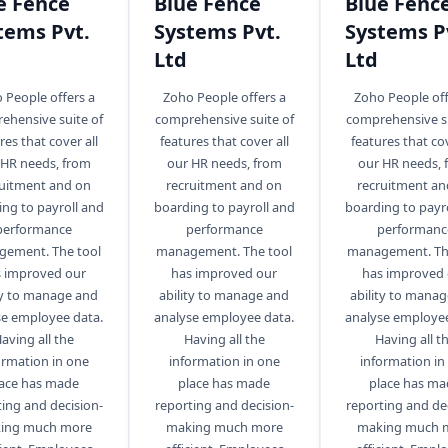
e Fence
Blue Fence
Blue Fenc
tems Pvt.
Systems Pvt.
Systems P
Ltd
Ltd
 People offers a
Zoho People offers a
Zoho People off
ehensive suite of
comprehensive suite of
comprehensive su
res that cover all
features that cover all
features that cov
 HR needs, from
our HR needs, from
our HR needs, 
ruitment and on
recruitment and on
recruitment an
ng to payroll and
boarding to payroll and
boarding to payr
performance
performance
performanc
ement. The tool
management. The tool
management. Th
 improved our
has improved our
has improved
ty to manage and
ability to manage and
ability to mana
se employee data.
analyse employee data.
analyse employee
aving all the
Having all the
Having all t
ormation in one
information in one
information in
lace has made
place has made
place has ma
ing and decision-
reporting and decision-
reporting and de
ing much more
making much more
making much 