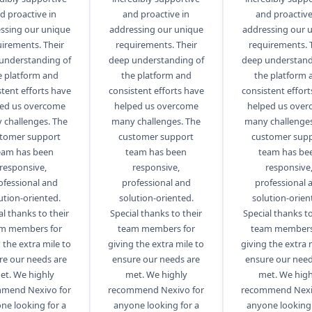
d proactive in
and proactive in
and proactive
ssing our unique
addressing our unique
addressing our 
irements. Their
requirements. Their
requirements. 
understanding of
deep understanding of
deep understand
e platform and
the platform and
the platform 
stent efforts have
consistent efforts have
consistent effort
ed us overcome
helped us overcome
helped us ove
 challenges. The
many challenges. The
many challenges
tomer support
customer support
customer sup
eam has been
team has been
team has be
responsive,
responsive,
responsive
ofessional and
professional and
professional 
ution-oriented.
solution-oriented.
solution-orien
al thanks to their
Special thanks to their
Special thanks to
m members for
team members for
team members
 the extra mile to
giving the extra mile to
giving the extra 
re our needs are
ensure our needs are
ensure our need
et. We highly
met. We highly
met. We high
mend Nexivo for
recommend Nexivo for
recommend Nexi
ne looking for a
anyone looking for a
anyone looking 