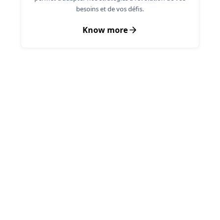
besoins et de vos défis.
Know more
Your Options, Simplified
Choose the Path to Success
Explore your options and see why partnering
with Encaptechno is the smart choice for
achieving success with ease.