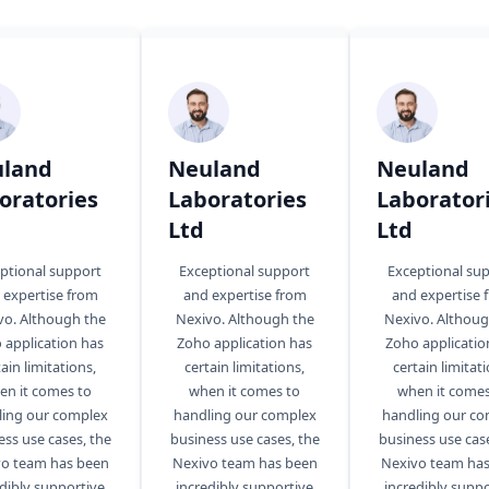
land
Neuland
Neuland
oratories
Laboratories
Laborator
Ltd
Ltd
ptional support
Exceptional support
Exceptional su
 expertise from
and expertise from
and expertise 
vo. Although the
Nexivo. Although the
Nexivo. Althoug
 application has
Zoho application has
Zoho applicatio
ain limitations,
certain limitations,
certain limitati
en it comes to
when it comes to
when it comes
ling our complex
handling our complex
handling our co
ess use cases, the
business use cases, the
business use case
o team has been
Nexivo team has been
Nexivo team ha
dibly supportive
incredibly supportive
incredibly suppo