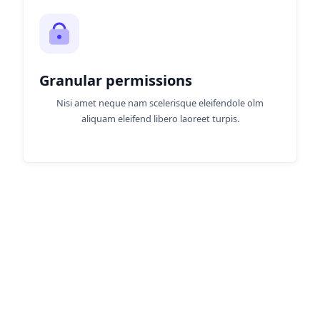
Granular permissions
Nisi amet neque nam scelerisque eleifendole olm
aliquam eleifend libero laoreet turpis.
What our clients say
Lorem ipsum dolor sit amet consectetur
adipiscing elit volutpat gravida malesuada