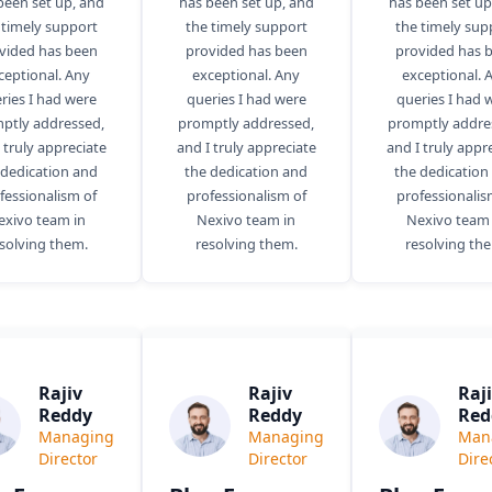
been set up, and
has been set up, and
has been set up
 timely support
the timely support
the timely sup
vided has been
provided has been
provided has 
ceptional. Any
exceptional. Any
exceptional. 
ries I had were
queries I had were
queries I had 
ptly addressed,
promptly addressed,
promptly addre
 truly appreciate
and I truly appreciate
and I truly appr
 dedication and
the dedication and
the dedication
fessionalism of
professionalism of
professionalis
exivo team in
Nexivo team in
Nexivo team 
solving them.
resolving them.
resolving th
Rajiv
Rajiv
Raj
Reddy
Reddy
Red
Managing
Managing
Man
Director
Director
Dire