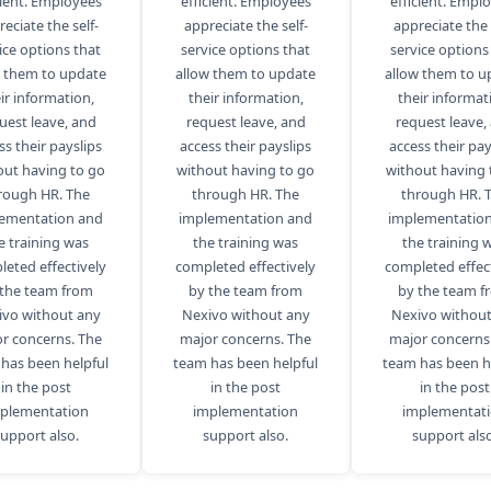
cient. Employees
efficient. Employees
efficient. Empl
eciate the self-
appreciate the self-
appreciate the 
ice options that
service options that
service options
w them to update
allow them to update
allow them to u
ir information,
their information,
their informat
uest leave, and
request leave, and
request leave,
ss their payslips
access their payslips
access their pay
out having to go
without having to go
without having 
rough HR. The
through HR. The
through HR. 
ementation and
implementation and
implementatio
e training was
the training was
the training 
eted effectively
completed effectively
completed effec
 the team from
by the team from
by the team f
ivo without any
Nexivo without any
Nexivo without
r concerns. The
major concerns. The
major concerns
has been helpful
team has been helpful
team has been h
in the post
in the post
in the post
plementation
implementation
implementat
upport also.
support also.
support also