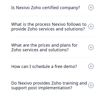
You can contact Nexivo anytime in between
9:30am to 6:30pm from Monday to Friday.
Is Nexivo Zoho certified company?
Yes.
What is the process Nexivo follows to
provide Zoho services and solutions?
Based on our experience with automation of
What are the prices and plans for
Business processes with Zoho, we have
Zoho services and solutions?
established the following process driven
implementation methodology: Consultation-
You can contact us through mail or call, our
implementation-customization-Integration-
Zoho representative will brief you about all
How can I schedule a free demo?
Training-On going support.
the Zoho services plans and its pricing.
You can schedule a free demo by just chatting
Do Nexivo provides Zoho training and
and providing your contact details to our
support post implementation?
chatbot or can fill up the contact us form. Our
representative will reach you within 24hrs.
Yes.