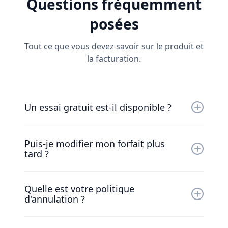
Questions fréquemment
posées
Tout ce que vous devez savoir sur le produit et
la facturation.
Un essai gratuit est-il disponible ?
Oui, vous pouvez nous essayer gratuitement
Puis-je modifier mon forfait plus
pendant 30 jours. Notre sympathique équipe
tard ?
travaillera avec vous pour que vous soyez
opérationnel le plus rapidement possible.
Bien sûr. Nos tarifs varient en fonction de
Quelle est votre politique
votre entreprise. Discutez avec notre
d'annulation ?
sympathique équipe pour trouver une
solution adaptée à vos besoins.
Nous comprenons que les choses changent.