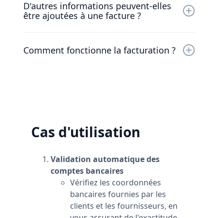
D'autres informations peuvent-elles
Vous pouvez annuler votre forfait à tout
être ajoutées à une facture ?
moment et nous vous rembourserons la
différence déjà payée.
À l'heure actuelle, la seule façon d'ajouter des
informations supplémentaires aux factures
Comment fonctionne la facturation ?
est d'ajouter ces informations au nom de
l'espace de travail.
Les forfaits sont par espace de travail et non
par compte. Vous pouvez mettre à niveau un
espace de travail tout en conservant un
certain nombre d'espaces de travail gratuits.
Cas d'utilisation
Validation automatique des
comptes bancaires
Vérifiez les coordonnées
bancaires fournies par les
clients et les fournisseurs, en
vous assurant de l'exactitude