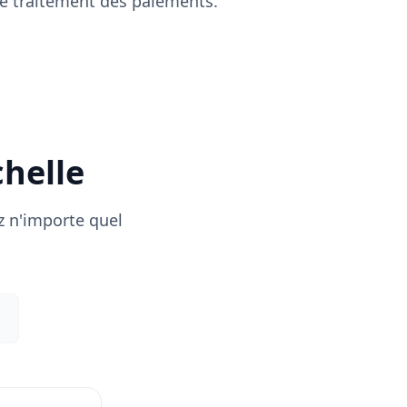
 le traitement des paiements.
chelle
z n'importe quel