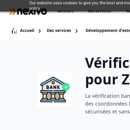
Our website uses cookies to give you the best and most
policy.
Secteurs
Des services
N
Accueil
Des services
Développement d'ext
Vérifi
pour 
La vérification ba
des coordonnées b
sécurisées et sans