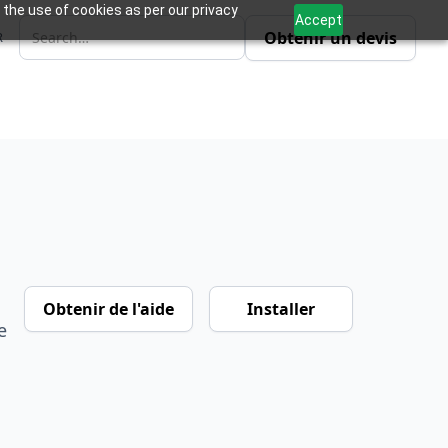
 the use of cookies as per our privacy
Accept
Obtenir un devis
R
Obtenir de l'aide
Installer
e