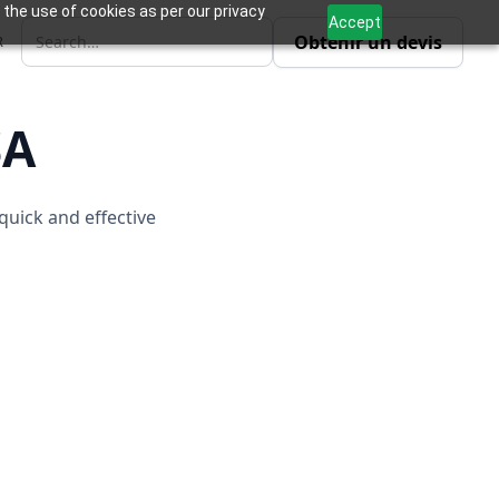
 the use of cookies as per our privacy
Accept
Obtenir un devis
R
SA
quick and effective