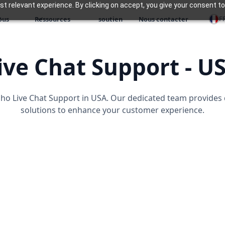
 relevant experience. By clicking on accept, you give your consent to
F
ous
Ressources
soutien
Nous contacter
ive Chat Support - U
ho Live Chat Support in USA. Our dedicated team provides 
solutions to enhance your customer experience.