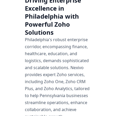
Driving Enterprise
We develop extensions that make it easy to perform
Excellence in
repeated operations by automating the processes.
Philadelphia with
Know more
Powerful Zoho
Solutions
Philadelphia's robust enterprise
corridor, encompassing finance,
healthcare, education, and
logistics, demands sophisticated
and scalable solutions. Nexivo
provides expert Zoho services,
including Zoho One, Zoho CRM
Plus, and Zoho Analytics, tailored
to help Pennsylvania businesses
streamline operations, enhance
collaboration, and achieve