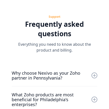
Support
Frequently asked
questions
Everything you need to know about the
product and billing.
Why choose Nexivo as your Zoho
partner in Pennsylvania?
Nexivo is the top Zoho Premium Partner in
What Zoho products are most
Pennsylvania, with specialized expertise in
beneficial for Philadelphia's
Zoho solutions tailored for Philadelphia's
enterprises?
large enterprises, ensuring maximum impact