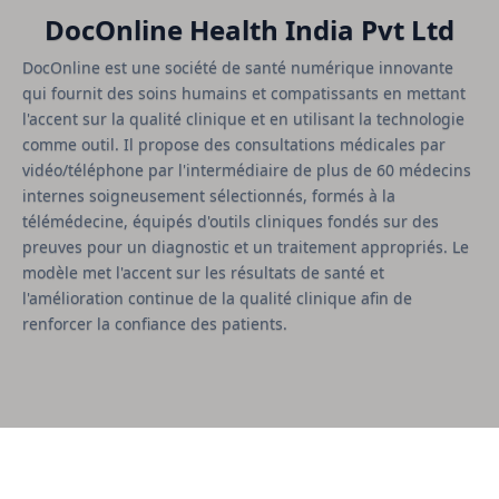
DocOnline Health India Pvt Ltd
DocOnline est une société de santé numérique innovante
qui fournit des soins humains et compatissants en mettant
l'accent sur la qualité clinique et en utilisant la technologie
comme outil. Il propose des consultations médicales par
vidéo/téléphone par l'intermédiaire de plus de 60 médecins
internes soigneusement sélectionnés, formés à la
télémédecine, équipés d'outils cliniques fondés sur des
preuves pour un diagnostic et un traitement appropriés. Le
modèle met l'accent sur les résultats de santé et
l'amélioration continue de la qualité clinique afin de
renforcer la confiance des patients.