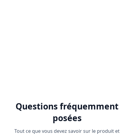
analyses et à des rapports détaillés, les
entreprises peuvent obtenir des
informations précieuses pour optimiser leurs
stratégies d'engagement et stimuler la
croissance des ventes
Questions fréquemment
posées
Tout ce que vous devez savoir sur le produit et