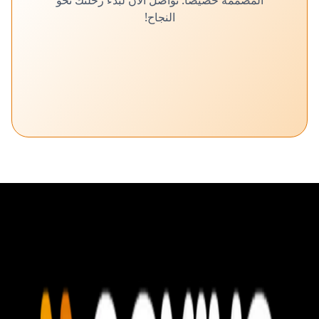
المصممة خصيصًا. تواصل الآن لبدء رحلتك نحو
النجاح!