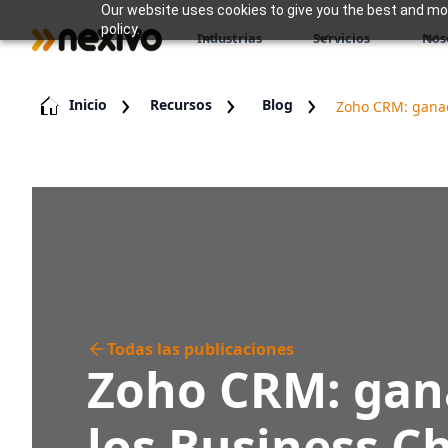
Our website uses cookies to give you the best and most
policy.
Industrias
Servicios
Nos
Inicio
Recursos
Blog
Zoho CRM: ganad
Todas las publicaciones
Zoho CRM: gan
los Business C