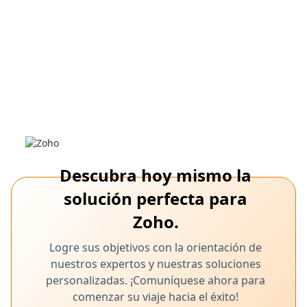
migración de tablas de ayuda, herramienta Zwitch,
6,
migración de tablas de ayuda, guía de tablas de
2025
ayuda
Migración sin problemas de Freshdesk a
Zoho Desk: una guía completa para la
transferencia de datos
Exporta los tickets, los contactos y la base de conocimientos sin
problemas con la herramienta Zoho Desk Zwitch
Descubra hoy mismo la
solución perfecta para
Zoho.
Logre sus objetivos con la orientación de
nuestros expertos y nuestras soluciones
personalizadas. ¡Comuníquese ahora para
comenzar su viaje hacia el éxito!