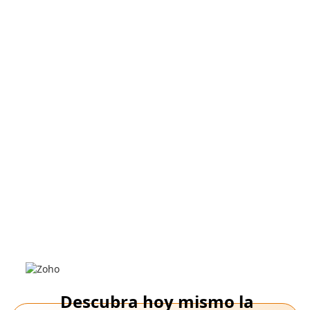
March 6,
Integration of Pickrr, Zoho CRM, e-commerce
logistics, Shipping automation
2025
Cómo la integración de Pickrr con Zoho
CRM resuelve los desafíos de entrega
para las empresas en crecimiento
Optimice las entregas y optimice la satisfacción de los clientes
con la integración de Pickrr-Zoho CRM.
Descubra hoy mismo la