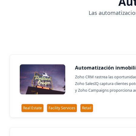
Aut
Las automatizacion
Automatización inmobili
Zoho CRM rastrea las oportunidad
Zoho SalesIQ captura clientes pote
y Zoho Campaigns proporciona act
Real Estate
Facility Services
Retail