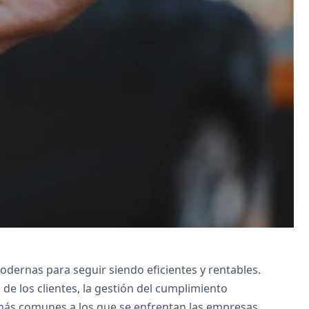
r, Zoho Books automatiza la facturación,
oho Projects gestiona las tareas, Zoho
 Analytics proporciona información.
odernas para seguir siendo eficientes y rentables.
de los clientes, la gestión del cumplimiento
s más comunes a los que se enfrentan las empresas