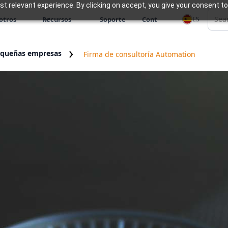
 relevant experience. By clicking on accept, you give your consent to
ES
otros
Recursos
Soporte
Cont
equeñas empresas
Firma de consultoría Automation
RM para gestionar los proyectos de los clientes y
miento del trabajo de los clientes. Zoho Books sim