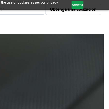
 the use of cookies as per our privacy
Accept
Obtenga una cotización
 los posibles clientes potenciales,
plifica la facturación a los clientes y