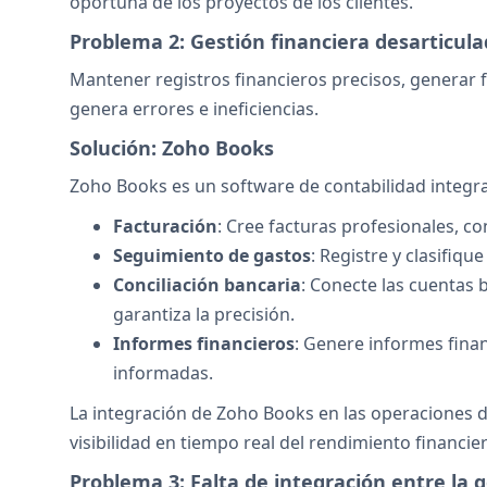
oportuna de los proyectos de los clientes.
Problema 2: Gestión financiera desarticul
Mantener registros financieros precisos, generar 
genera errores e ineficiencias.
Solución: Zoho Books
Zoho Books es un software de contabilidad integra
Facturación
: Cree facturas profesionales, co
Seguimiento de gastos
: Registre y clasifiq
Conciliación bancaria
: Conecte las cuentas 
garantiza la precisión.
Informes financieros
: Genere informes fina
informadas.
La integración de Zoho Books en las operaciones d
visibilidad en tiempo real del rendimiento financie
Problema 3: Falta de integración entre la 