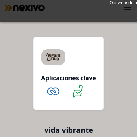
Our website us
Aplicaciones clave
vida vibrante