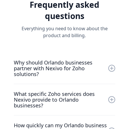
Frequently asked
questions
Everything you need to know about the
product and billing.
Why should Orlando businesses
partner with Nexivo for Zoho
solutions?
Nexivo is recognized as a top Zoho Premium
What specific Zoho services does
Partner, with a strong record of enhancing
Nexivo provide to Orlando
CRM, Zoho Books integration, and operational
businesses?
efficiency for businesses in Orlando.
We specialize in Zoho CRM, Zoho One, Zoho
How quickly can my Orlando business
Books implementations, custom solutions,