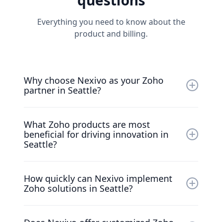
questions
Everything you need to know about the
product and billing.
Why choose Nexivo as your Zoho
partner in Seattle?
Nexivo is the top Zoho Premium Partner in
What Zoho products are most
Washington, with deep expertise in serving
beneficial for driving innovation in
Seattle's tech-focused and innovation-driven
Seattle?
industries, ensuring you achieve your
innovation goals.
Zoho CRM, Zoho One, Zoho Projects, and
How quickly can Nexivo implement
Zoho Creator are highly effective for Seattle
Zoho solutions in Seattle?
businesses, providing the tools to streamline
R&D, accelerate time-to-market, and foster a
Our Washington-based team ensures rapid
culture of innovation.