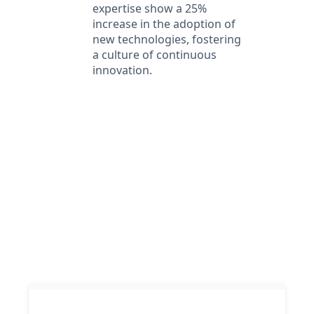
expertise show a 25%
increase in the adoption of
new technologies, fostering
a culture of continuous
innovation.
What our clients say
Our clients love our expertise and the positive impact
on their business. They appreciate our responsiveness
and the exceptional service we provide, which
consistently delivers outstanding results.