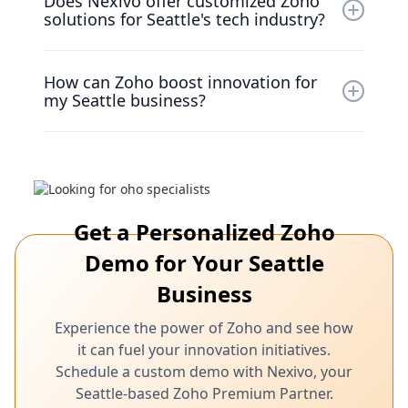
Does Nexivo offer customized Zoho
and efficient Zoho implementation, with
solutions for Seattle's tech industry?
timelines tailored to the specific needs and
innovation priorities of your Seattle business.
Yes, Nexivo specializes in creating customized
How can Zoho boost innovation for
Zoho solutions tailored to the specific
my Seattle business?
challenges and innovation needs of Seattle's
tech companies and research institutions.
Zoho, expertly implemented and supported by
Nexivo, provides a powerful platform to
improve R&D efficiency, reduce time-to-
market, and foster a culture of innovation
Get a Personalized Zoho
within your Seattle organization.
Demo for Your Seattle
Business
Experience the power of Zoho and see how
it can fuel your innovation initiatives.
Schedule a custom demo with Nexivo, your
Seattle-based Zoho Premium Partner.