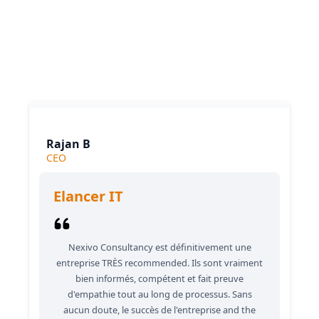
What our clients say
Our clients love our expertise and the positive impact
on their business. They appreciate our responsiveness
and the exceptional service we provide, which
consistently delivers outstanding results.
Rajan B
CEO
Elancer IT
Nexivo Consultancy est définitivement une
entreprise TRÈS recommended. Ils sont vraiment
bien informés, compétent et fait preuve
d'empathie tout au long de processus. Sans
aucun doute, le succès de l'entreprise and the