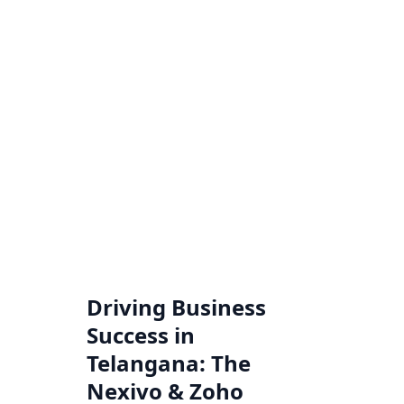
Zoho Audit Services
We do a comprehensive examination of how Zoho
applications are implemented and utilized within a
business.
Know more
Extension Development
Driving Business
We develop extensions that make it easy to perform
Success in
repeated operations by automating the processes.
Telangana: The
Know more
Nexivo & Zoho